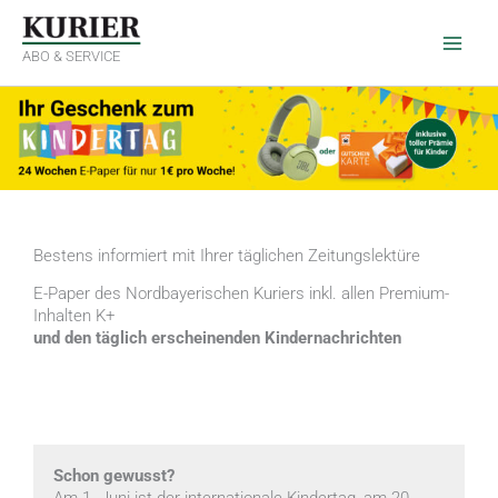
Zum
Inhalt
springen
ABO & SERVICE
Bestens informiert mit Ihrer täglichen Zeitungslektüre
E-Paper des Nordbayerischen Kuriers inkl. allen Premium-
Inhalten K+
und den täglich erscheinenden Kindernachrichten
Schon gewusst?
Am 1. Juni ist der internationale Kindertag, am 20.