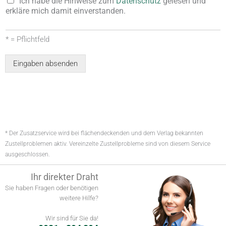
Ich habe die Hinweise zum
Datenschutz
gelesen und
g
erkläre mich damit einverstanden.
* = Pflichtfeld
Eingaben absenden
Alternative:
* Der Zusatzservice wird bei flächendeckenden und dem Verlag bekannten
Zustellproblemen aktiv. Vereinzelte Zustellprobleme sind von diesem Service
ausgeschlossen.
Ihr direkter Draht
Sie haben Fragen oder benötigen
weitere Hilfe?
Wir sind für Sie da!