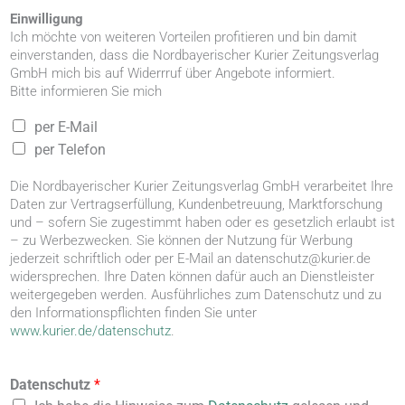
Einwilligung
Ich möchte von weiteren Vorteilen profitieren und bin damit
einverstanden, dass die Nordbayerischer Kurier Zeitungsverlag
GmbH mich bis auf Widerrruf über Angebote informiert.
Bitte informieren Sie mich
W
per E-Mail
e
per Telefon
r
b
Die Nordbayerischer Kurier Zeitungsverlag GmbH verarbeitet Ihre
e
Daten zur Vertragserfüllung, Kundenbetreuung, Marktforschung
e
und – sofern Sie zugestimmt haben oder es gesetzlich erlaubt ist
i
– zu Werbezwecken. Sie können der Nutzung für Werbung
n
jederzeit schriftlich oder per E-Mail an datenschutz@kurier.de
w
widersprechen. Ihre Daten können dafür auch an Dienstleister
i
weitergegeben werden. Ausführliches zum Datenschutz und zu
l
den Informationspflichten finden Sie unter
l
www.kurier.de/datenschutz
.
i
g
u
Datenschutz
*
n