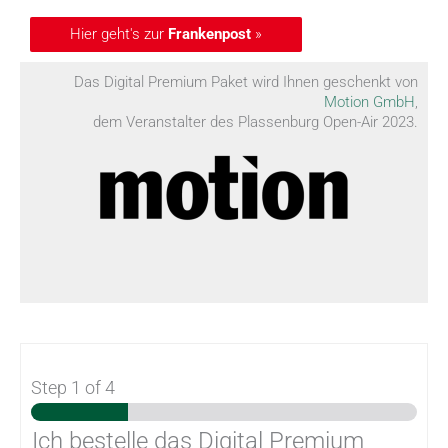
Hier geht's zur
Frankenpost
»
Das Digital Premium Paket wird Ihnen geschenkt von
Motion GmbH
,
dem Veranstalter des Plassenburg Open-Air 2023.
Step
1
of 4
Ich bestelle das Digital Premium