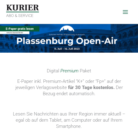
Zum
Inhalt
springen
ABO & SERVICE
Digital
Premium
Paket
E-Paper inkl. Premium-Artikel “K+” oder “Fp+” auf der
jeweiligen Verlagswebsite
für 30 Tage kostenlos.
Der
Bezug endet automatisch.
Lesen Sie Nachrichten aus Ihrer Region immer aktuell –
egal ob auf dem Tablet, am Computer oder auf Ihrem
Smartphone.