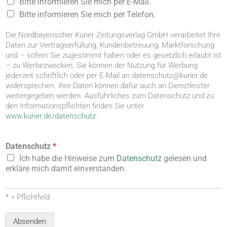
W
Bitte informieren Sie mich per E-Mail.
e
Bitte informieren Sie mich per Telefon.
r
b
Die Nordbayerischer Kurier Zeitungsverlag GmbH verarbeitet Ihre
e
Daten zur Vertragserfüllung, Kundenbetreuung, Marktforschung
e
und – sofern Sie zugestimmt haben oder es gesetzlich erlaubt ist
i
– zu Werbezwecken. Sie können der Nutzung für Werbung
n
jederzeit schriftlich oder per E-Mail an datenschutz@kurier.de
w
widersprechen. Ihre Daten können dafür auch an Dienstleister
i
weitergegeben werden. Ausführliches zum Datenschutz und zu
l
den Informationspflichten finden Sie unter
l
www.kurier.de/datenschutz
.
i
g
u
Datenschutz
*
n
Ich habe die Hinweise zum
Datenschutz
gelesen und
g
erkläre mich damit einverstanden.
* = Pflichtfeld
Absenden