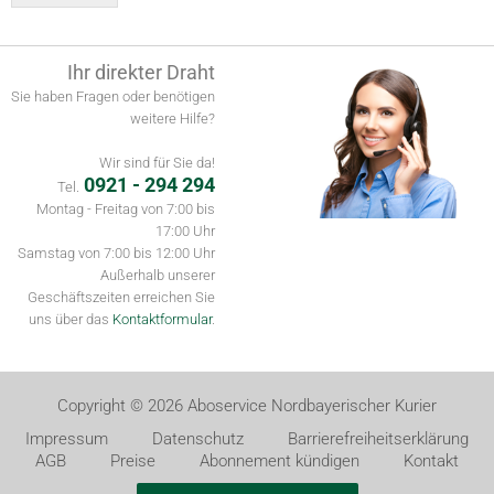
Alternative:
Ihr direkter Draht
Sie haben Fragen oder benötigen
weitere Hilfe?
Wir sind für Sie da!
0921 - 294 294
Tel.
Montag - Freitag von 7:00 bis
17:00 Uhr
Samstag von 7:00 bis 12:00 Uhr
Außerhalb unserer
Geschäftszeiten erreichen Sie
uns über das
Kontaktformular
.
Copyright © 2026 Aboservice Nordbayerischer Kurier
Impressum
Datenschutz
Barrierefreiheitserklärung
AGB
Preise
Abonnement kündigen
Kontakt