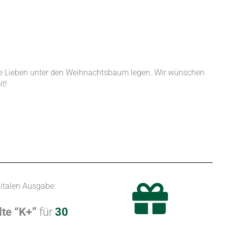
hre Lieben unter den Weihnachtsbaum legen. Wir wünschen
t!
gitalen Ausgabe:
te “K+”
für
30